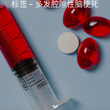
标签 - 多发腔隙性脑梗死